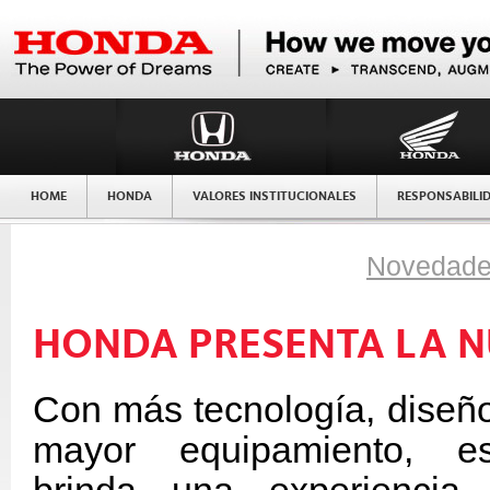
HOME
HONDA
VALORES INSTITUCIONALES
RESPONSABILI
Novedad
Honda Argentina División
Honda Argentina Divis
HONDA PRESENTA LA 
Con más tecnología, diseñ
mayor equipamiento, e