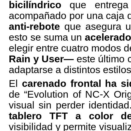
bicilíndrico
que entrega u
acompañado por una caja 
anti-rebote
que asegura un
esto se suma un
acelerado
elegir entre cuatro modos 
Rain y User—
este último 
adaptarse a distintos estilo
El
carenado frontal ha s
de “Evolution of NC-X Orig
visual sin perder identid
tablero TFT a color d
visibilidad y permite visual